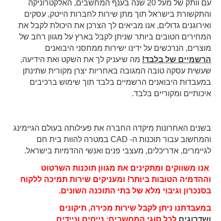
עם וותק של מעל 20 שנה בענף המחשבים, האלקטרוניקה
והתקשורת בישראל תוך מתן שירות לחברות הייטק, עסקים
ואירוגנים גדולים, אנו מביאים לך הצרכן את היכולת לקבל את
המחירים הטובים ביותר שניתן לקבל בארץ על מגוון רחב של
מוצרים, הנרכשים על ידינו ישירות ממחסני היבואנים
הרשמיים של בלבד!
מה שיעניק לך את השקט ואת הידיעה,
שעשית עסקה טובה המגובה באחריות יצרן מקורית שתינתן
במעבדות היבואנים הרשמיים בלבד תוך שימוש ברכיבים
איכותיים ומקוריים בלבד.
בשנים האחרונות מיקדה החברה את פעילותה בעולם הגיימינג
והמחשוב עבור תוכנות ה- CAD במטרה להוות בית חם
לגיימרים, אדריכלים, מעצבי פנים ואנשי ההדמיות בישראל.
אנו משווקים ומתקינים את מגוון תוכנות השרטוט
וההדמיה הטובות ביותר! ומעניקים שירות תמיכה ללקוח
בסנכרון וגיבוי מלא של בתי התוכנה השונים.
במעבדתנו ניתן לקבל שירות מכירה, תיקונים
ושדרוגים
לכל סוגי המחשבים: נייחים וניידים